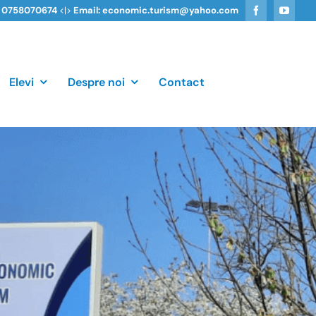
, 0758070674
<|>
Email: economic.turism@yahoo.com
Elevi
Despre noi
Contact