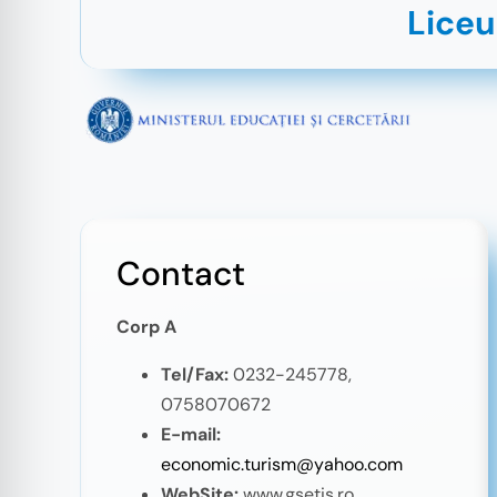
Liceu
Contact
Corp A
Tel/Fax:
0232-245778,
0758070672
E-mail:
economic.turism@yahoo.com
WebSite:
www.gsetis.ro