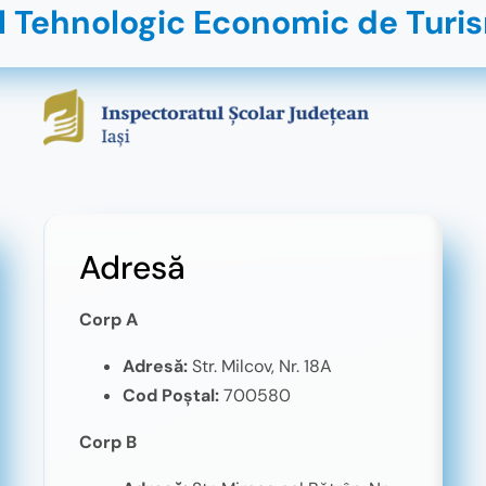
l Tehnologic Economic de Turis
Adresă
Corp A
Adresă:
Str. Milcov, Nr. 18A
Cod Poștal:
700580
Corp B