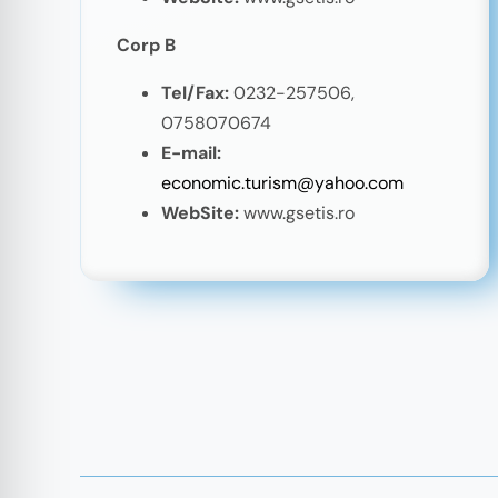
Corp B
Tel/Fax:
0232-257506,
0758070674
E-mail:
economic.turism@yahoo.com
WebSite:
www.gsetis.ro