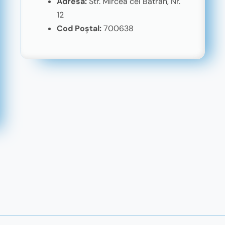
Adresă:
Str. Mircea cel Bătrân, Nr.
12
Cod Poștal:
700638