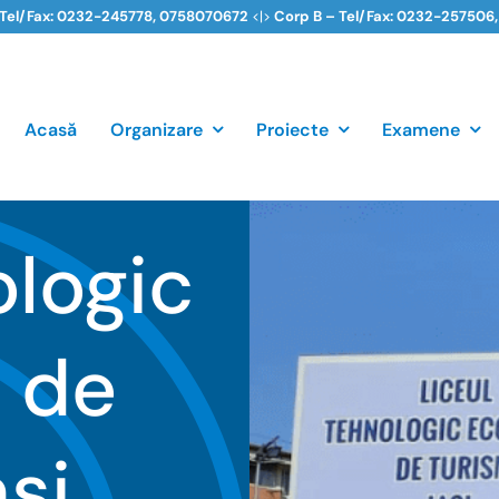
 Tel/Fax: 0232-245778,
0758070672
<|>
Corp B – Tel/Fax: 0232-257506
Acasă
Organizare
Proiecte
Examene
ologic
 de
şi