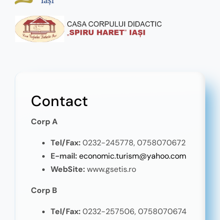
Contact
Corp A
Tel/Fax:
0232-245778,
0758070672
E-mail:
economic.turism@yahoo.com
WebSite:
www.gsetis.ro
Corp B
Tel/Fax:
0232-257506, 0758070674