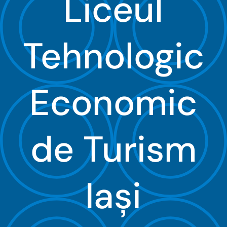
Liceul
Organizare
Tehnologic
Proiecte
Examene
Economic
Elevi
de Turism
Despre noi
Contact
Iaşi