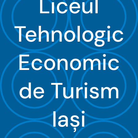
Liceul
Organizare
Tehnologic
Proiecte
Examene
Economic
Elevi
de Turism
Despre noi
Contact
Iaşi