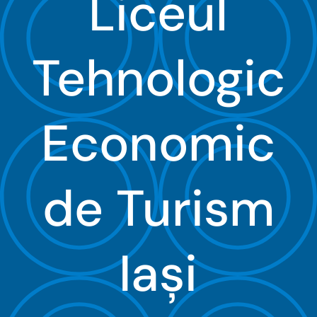
Liceul
Organizare
Tehnologic
Proiecte
Examene
Economic
Elevi
de Turism
Despre noi
Contact
Iaşi