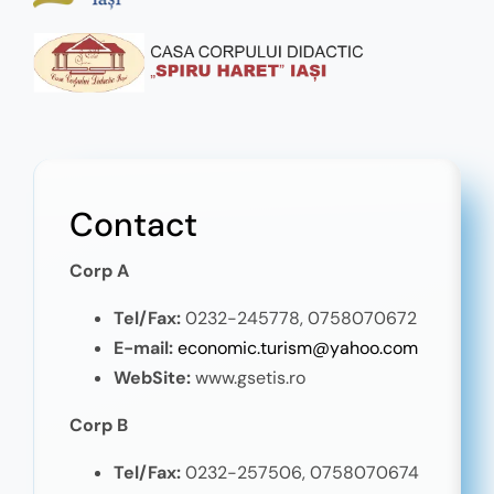
Contact
Corp A
Tel/Fax:
0232-245778,
0758070672
E-mail:
economic.turism@yahoo.com
WebSite:
www.gsetis.ro
Corp B
Tel/Fax:
0232-257506, 0758070674