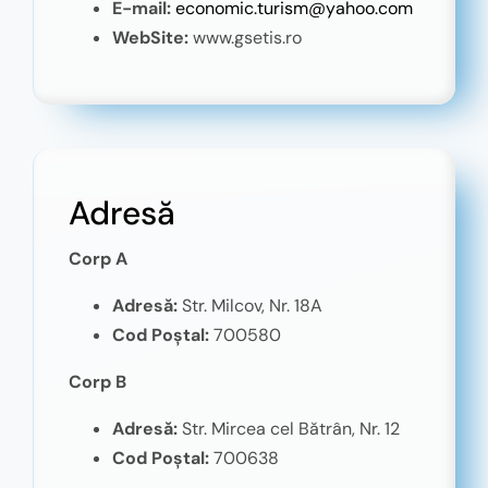
E-mail:
economic.turism@yahoo.com
WebSite:
www.gsetis.ro
Adresă
Corp A
Adresă:
Str. Milcov, Nr. 18A
Cod Poștal:
700580
Corp B
Adresă:
Str. Mircea cel Bătrân, Nr. 12
Cod Poștal:
700638