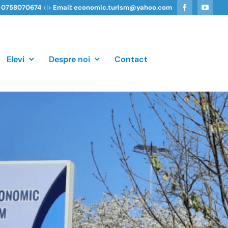
, 0758070674
<|>
Email: economic.turism@yahoo.com
Elevi
Despre noi
Contact