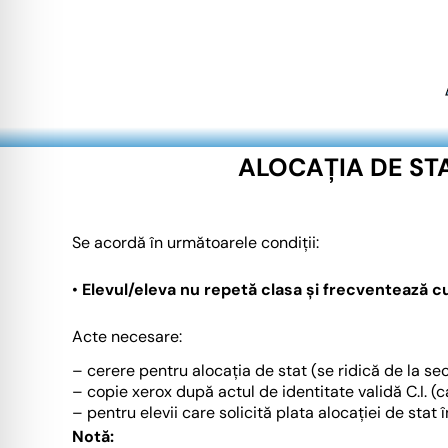
ALOCAȚIA DE STA
Se acordă în următoarele condiții:
•
Elevul/eleva nu repetă clasa și frecventează cu
Acte necesare:
– cerere pentru alocația de stat (se ridică de la sec
– copie xerox după actul de identitate validă C.I. (c
– pentru elevii care solicită plata alocației de sta
Notă: