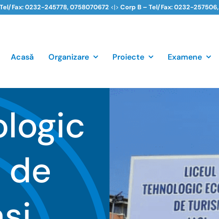
 Tel/Fax: 0232-245778,
0758070672
<|>
Corp B – Tel/Fax: 0232-257506
Acasă
Organizare
Proiecte
Examene
ologic
 de
şi