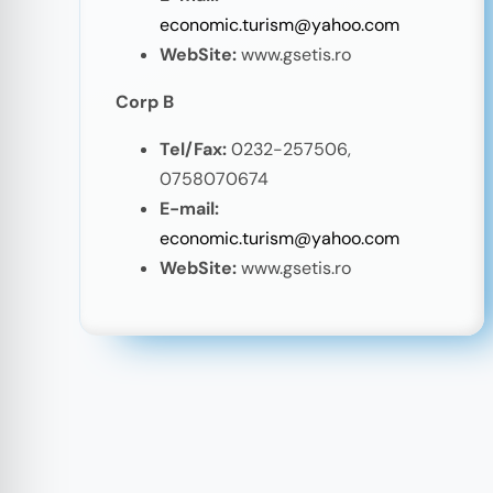
economic.turism@yahoo.com
WebSite:
www.gsetis.ro
Corp B
Tel/Fax:
0232-257506,
0758070674
E-mail:
economic.turism@yahoo.com
WebSite:
www.gsetis.ro