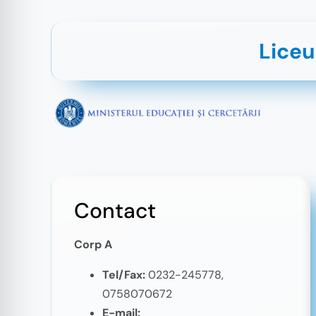
Liceu
Contact
Corp A
Tel/Fax:
0232-245778,
0758070672
E-mail: