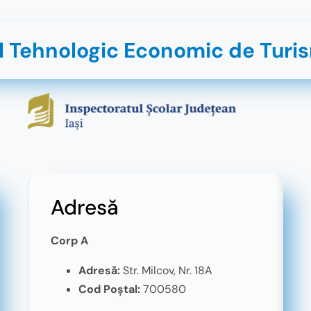
l Tehnologic Economic de Turis
Adresă
Corp A
Adresă:
Str. Milcov, Nr. 18A
Cod Poștal:
700580