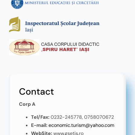
Contact
Corp A
Tel/Fax:
0232-245778,
0758070672
E-mail:
economic.turism@yahoo.com
WebSite:
www.gsetis.ro