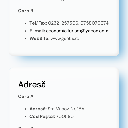
Corp B
Tel/Fax:
0232-257506, 0758070674
E-mail:
economic.turism@yahoo.com
WebSite:
www.gsetis.ro
Adresă
Corp A
Adresă:
Str. Milcov, Nr. 18A
Cod Poștal:
700580