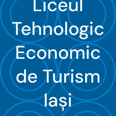
Liceul
Organizare
Tehnologic
Proiecte
Examene
Economic
Elevi
de Turism
Despre noi
Contact
Iaşi