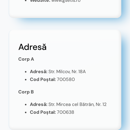
WebSite:
www.gsetis.ro
Adresă
Corp A
Adresă:
Str. Milcov, Nr. 18A
Cod Poștal:
700580
Corp B
Adresă:
Str. Mircea cel Bătrân, Nr. 12
Cod Poștal:
700638