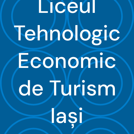
Liceul
Organizare
Tehnologic
Proiecte
Examene
Economic
Elevi
de Turism
Despre noi
Contact
Iaşi